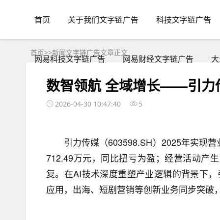
首页
关于我们文字链广告
科技文字链广告
首页
>>
新闻文字链广告
文章正文
网易科技文字链广告
网易财经文字链广告
大
数智领航 全域增长——引力
2026-04-30 10:47:40
5
引力传媒（603598.SH）2025年实现
712.49万元，同比扭亏为盈；经营活动产
复。在AI技术深度重塑产业逻辑的背景下，
应用，出海、短剧营销等创新业务同步突破