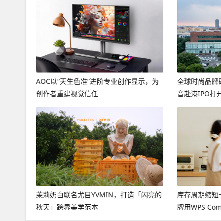
AOC以“天生色准”进阶专业创作显示，为
全球时尚品牌
创作者重建视觉信任
音赴港IPO打
茉莉奶白联名尤目YVMIN，打造「闪亮的
​库存周期缩
秋天」跨界美学范本
牌用WPS Co