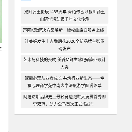
祭拜药王诞辰1485周年 青柏传香以铜川药王
山研学活动续千年文化传承
声网K歌解决方案焕新，版权曲库自服务上线
让美好发生｜吉腾烟花2026全新品牌主张重
生
磅发布
艺术与科技的交响 美菱M鲜生冰吧斩获iF设计
大奖
赋能心理从业者成长 共筑行业新生态——幸
福心理商学苑中南大学深度游学圆满落幕
阿迪达斯品牌史上最轻竞速跑鞋大满贯首秀即
夺双冠，助力全马首次正式“破2”！
上