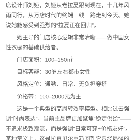
席设计师刘娅，刘娅从老拉夏跟到现在，十几年风
雨同行，从万店时代的终端一线一路走到今天。她
说她能感受到强烈的“拉夏正在回归”。
她主导的门店核心逻辑非常清晰——做中国女
性衣橱的基础供给者。
门店面积：100–150㎡
目标客群：30岁左右都市女性
风格定位：通勤、日常、无负担穿搭
价格带：100–2000元为主
这是一个典型的高周转效率模型。相比过去强
调“时尚表达”，当前主品牌更加聚焦“稳定供给”——
不追求极致潮流，而是强调“日常可穿+价格友好”。
某种意义上，这是拉夏贝尔重新回到它曾经最强的