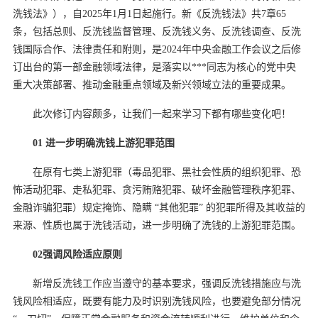
洗钱法》），自2025年1月1日起施行。新《反洗钱法》共7章65
条，包括总则、反洗钱监督管理、反洗钱义务、反洗钱调查、反洗
钱国际合作、法律责任和附则，是2024年中央金融工作会议之后修
订出台的第一部金融领域法律，是落实以***同志为核心的党中央
重大决策部署、推动金融重点领域及新兴领域立法的重要成果。
此次修订内容颇多，让我们一起来学习下都有哪些变化吧！
0
1 进一步明确洗钱上游犯罪范围
在原有七类上游犯罪（毒品犯罪、黑社会性质的组织犯罪、恐
怖活动犯罪、走私犯罪、贪污贿赂犯罪、破坏金融管理秩序犯罪、
金融诈骗犯罪）规定掩饰、隐瞒 “其他犯罪” 的犯罪所得及其收益的
来源、性质也属于洗钱活动，进一步明确了洗钱的上游犯罪范围。
02强调风险适应原则
新增反洗钱工作应当遵守的基本要求，强调反洗钱措施应与洗
钱风险相适应，既要有能力及时识别洗钱风险，也要避免部分情况