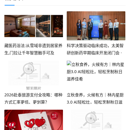
藏医药浴法:从雪域非遗到居家养
科学决策驱动临床成功，太美智
生,门拉让千年智慧触手可及
研创新药早期临床开发闭门会 ·
成都站圆满收官！
2026赴泰旅游支付全攻略：哪种
立秋食养，火候有方｜林内星厨
方式汇率更低、更划算？
3.0 AI轻松灶，轻松烹制秋日滋
养佳肴