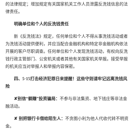
的法律规定；增加规定有关国家机关工作人员泄露反洗钱信息的法
律责任。
明确单位和个人的反洗钱责任
新《反洗钱法》规定，任何单位和个人不得从事洗钱活动或者
为洗钱活动提供便利，并应当配合金融机构和特定非金融机构依法
开展的客户尽职调查。任何单位和个人发现洗钱活动，有权向反洗
钱行政主管部门、公安机关或者其他有关国家机关举报。接受举报
的机关应当对举报人和举报内容保密。
四、
5·15打击经济犯罪日来提醒
！这些守则请牢记远离洗钱风
险
✘
别信“躺赚”投资骗局
：
不参与非法集资、地下钱庄等非法金
融活动。
✘
别把银行卡借给陌生人：
不贪图小利为他人代收代转不明资
金。