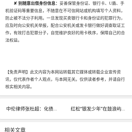
✘
别随意出借身份信息：
妥善保管身份证、银行卡、U盾、手
机验证码等重要信息，不随意在不可信网站或机构填写个人资料，
防止被不法分子利用。一旦发现买卖银行卡和身份证的犯罪行为，
应及时向公安机关举报，配合公安机关或发卡银行做好调查取证工
作，有效打击犯罪分子，自觉维护良好的用卡秩序，保障自己的合
法权益。
【免责声明】此文内容为本网站转载其它媒体或转载企业宣传资
讯，仅代表作者个人观点，与本网无关。仅供读者参考，并请自行
核实相关内容。
中伦律师张杜超：化债下半场，AMC专业赋能，法商协同共筑发展底座
红松“银发少年”在鼓浪屿的浪漫之旅：72岁领到退休后第一张毕业证
相关文章