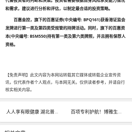
代替投资者的判断和决策。投资者需要根据自身风险承受能力情况
和需求，建议进行分析和评估，以制定最合适的投资策略。
百惠金控，旗下的百惠证券(
中央
编号: BPQ161)获香港证监会
发牌进行第一类及第四类受规管的持牌活动。同时，旗下的百惠资
本(
中央
编号: BSM550)持有第一类及第六类牌照，并且拥有保荐人
资格。
【免责声明】此文内容为本网站转载其它媒体或转载企业宣传资
讯，仅代表作者个人观点，与本网无关。仅供读者参考，并请自行
核实相关内容。
人人享有眼健康 湖北普瑞眼科医院“66爱眼日”白内障防治大讲堂温情开讲
百项专利护航！博雅生命从细胞到外泌体，持续突破再生医学边界