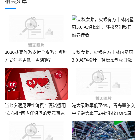
相关文章
2026赴泰旅游支付全攻略：哪种
立秋食养，火候有方｜林内星厨
方式汇率更低、更划算？
3.0 AI轻松灶，轻松烹制秋日滋
养佳肴
当七夕遇见理性消费：薇诺娜用
港大录取率低至4%，青岛墨尔文
“安心礼”回应伴侣间的爱意表达
中学逆势拿下24封港校TOP5录
取