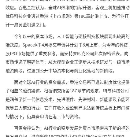
效应。百惠金控认为，全球AI热潮的持续升温，客观上将加速推动
优质科技企业透过香港《上市规则》第18C章赴港上市，为行业打
开一扇黄金机遇之门。
今年以来的资本市场，人工智能与硬核科技板块展现出较高的
活跃度。SpaceX于4月提交申请并计划于6月上市，为今年的科技
股IPO市场提供了重要参考。而安特罗匹克公司此次保密递表，向
市场传递了明确信号：AI大模型企业正逐步从技术研发与一级市场
融资阶段，过渡到公开市场资本化与商业化落地的新阶段。
面对全球AI行业的资金需求，香港交易所已透过制度优化提供
了相应的融资渠道。根据港交所第18C章节的规定，特专科技公司
是涵盖了新一代信息技术、先进硬件、先进材料、新能源及节能环
保等五大前沿行业，它们在收入或盈利尚未达到传统主板上市门槛
的情况下，仍具备申请在港上市的资格。
百惠金控认为，AI行业的稳步发展为资本市场带来了新的标的
与发展空间。港交所的18C章作为为特专科技公司设立的上市路